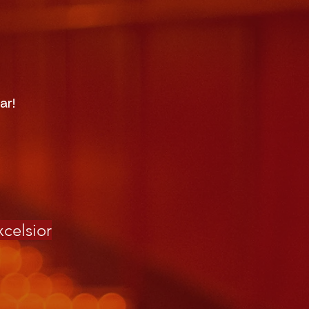
ar!
xcelsior