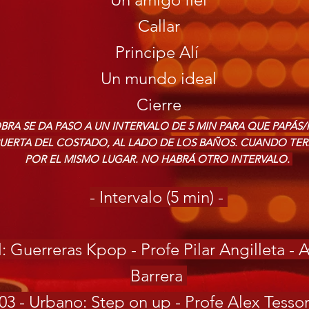
Callar
Principe Alí
Un mundo ideal
Cierre
 OBRA SE DA PASO A UN INTERVALO DE 5 MIN PARA QUE PAPÁ
PUERTA DEL COSTADO, AL LADO DE LOS BAÑOS. CUANDO TER
POR EL MISMO LUGAR. NO HABRÁ OTRO INTERVALO.
- Intervalo (5 min) -
l: Guerreras Kpop - Profe Pilar Angilleta - A
Barrera
03 - Urbano: Step on up - Profe Alex Tesso