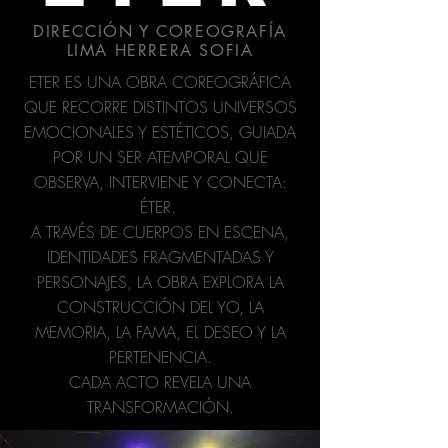
DIRECCIÓN Y COREOGRAFÍA
LIMA HERRERA SOFIA
ETER ES UNA OBRA COREOGRÁFICA
QUE RECORRE DISTINTOS UNIVERSOS
EMOCIONALES Y ESTÉTICOS, GUIADA
POR UN SER ATEMPORAL QUE
OBSERVA, INTERVIENE Y CONECTA:
ÉTER.
A TRAVÉS DE CUERPOS EN ESCENA,
IDENTIDADES FRAGMENTADAS Y
PERSONAJES, LA OBRA EXPLORA LA
CONSTRUCCIÓN DEL YO, LA
MEMORIA, LA FAMA, EL DESEO Y LA
PERTENENCIA.
CADA ACTO REVELA UNA
TRANSFORMACIÓN.