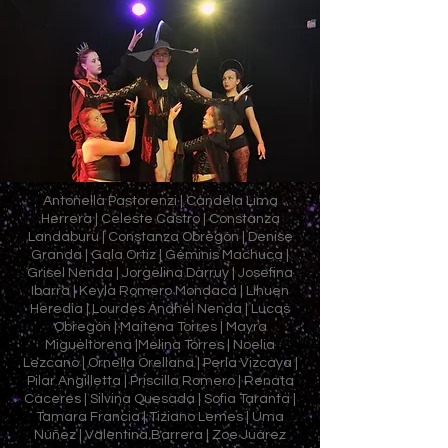
Antonella Pastorenzi | Candela Lima
Herrera | Celeste Castro | Constanza
Landaburu | Constanza Obregón | Denise
Granda | Gala Ortiz | Géminis Machuca |
Grisel Nenda | Jorgelina Darruy | Josefina
Ibarra | Keyla Romero Mondaca | Lihuen
Heredia | Lourdes Anahel Nenda | Lucas
Obregón | Maitena Torres | Mayra
Migueltorena |Melina Torres | Noelia
Lezcano |
Ornella Orellana |
Perla Vizcaya |
Pilar Angilletta | Priscilla Romero | Renata
Cáceres | Silvina Quesada | Sofia Taranta |
Tamara Francia | Tiziano Lemes | Uma
Núñez | Valentina Barrera | Zoe Juárez