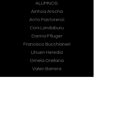
ALUMNOS:
Ainhoa Arocha
Anto Pastorenzi
Coni Landaburu
Danna Pfluger
Francisco Bucchianeri
Lihuen Heredia
Ornela Orellana
Valen Barrera
KPOP
PROFE MATEO CORIA
ALUMNOS:
Ainhoa Paredes
Alma Aguilar
Anto Caruso
Antonia Fontán Bataglia