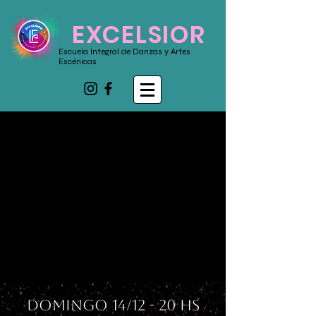
EXCELSIOR
Escuela Integral de Danzas y Artes
Escénicas
SHOWDANCE
SHOWDANCE
2025
2025
DOMINGO 14/12 - 20 HS