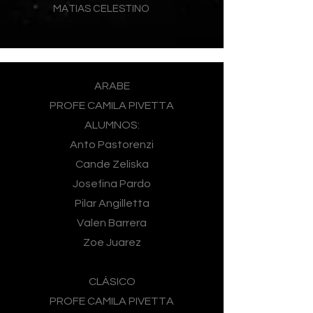
MATIAS CELESTINO
ARABE
PROFE CAMILA PIVETTA
ALUMNOS:
Anto Pastorenzi
Cande Zeliska
Josefina Pardo
Pilar Angilletta
Valen Barrera
Zoe Juarez
CLÁSICO
PROFE CAMILA PIVETTA